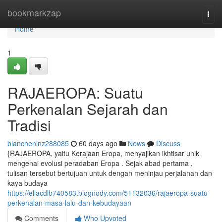
Home
bookmarkzap
Togg
navi
Home
1
RAJAEROPA: Suatu
Perkenalan Sejarah dan
Tradisi
blanchenlnz288085
60 days ago
News
Discuss
{RAJAEROPA, yaitu Kerajaan Eropa, menyajikan ikhtisar unik
mengenai evolusi peradaban Eropa . Sejak abad pertama ,
tulisan tersebut bertujuan untuk dengan meninjau perjalanan dan
kaya budaya
https://ellacdlb740583.blognody.com/51132036/rajaeropa-suatu-
perkenalan-masa-lalu-dan-kebudayaan
Comments
Who Upvoted