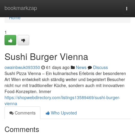
Home
bookmarkzap
Togg
navi
Home
1
Sushi Burger Vienna
owainbwuk093350
61 days ago
News
Discuss
Sushi Pizza Vienna – Ein kulinarisches Erlebnis der besonderen
Art Wien entwickelt sich ständig weiter und begeistert Besucher
nicht nur mit traditioneller Küche, sondern auch mit innovativen
Food-Konzepten. Immer
https://shopwebdirectory.com/listings13589469/sushi-burger-
vienna
Comments
Who Upvoted
Comments