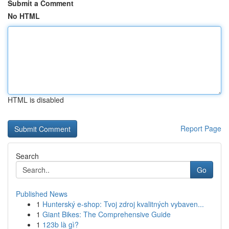
Submit a Comment
No HTML
HTML is disabled
Report Page
Search
Go
Published News
1
Hunterský e-shop: Tvoj zdroj kvalitných vybaven...
1
Giant Bikes: The Comprehensive Guide
1
123b là gì?