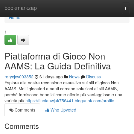
Home
bookmarkzap
Togg
navi
Home
1
Piattaforma di Gioco Non
AAMS: La Guida Definitiva
rorycjcv003852
61 days ago
News
Discuss
Esplora alla nostra recensione esaustiva sui siti di gioco Non
AAMS. Molti giocatori amanti cercano soluzioni ai siti AAMS,
perché forniscono benefici come offerte più vantaggiose e una
varietà più
https://finnianwjuk756441.blogunok.com/profile
Comments
Who Upvoted
Comments