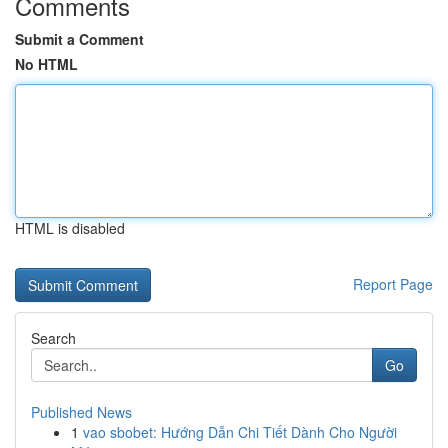
Comments
Submit a Comment
No HTML
HTML is disabled
Report Page
Search
Go
Published News
1
vao sbobet: Hướng Dẫn Chi Tiết Dành Cho Người