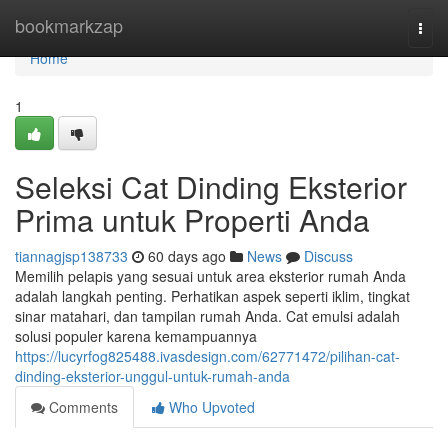
Home
bookmarkzap
Togg
navi
Home
1
Seleksi Cat Dinding Eksterior
Prima untuk Properti Anda
tiannagjsp138733
60 days ago
News
Discuss
Memilih pelapis yang sesuai untuk area eksterior rumah Anda
adalah langkah penting. Perhatikan aspek seperti iklim, tingkat
sinar matahari, dan tampilan rumah Anda. Cat emulsi adalah
solusi populer karena kemampuannya
https://lucyrfog825488.ivasdesign.com/62771472/pilihan-cat-
dinding-eksterior-unggul-untuk-rumah-anda
Comments
Who Upvoted