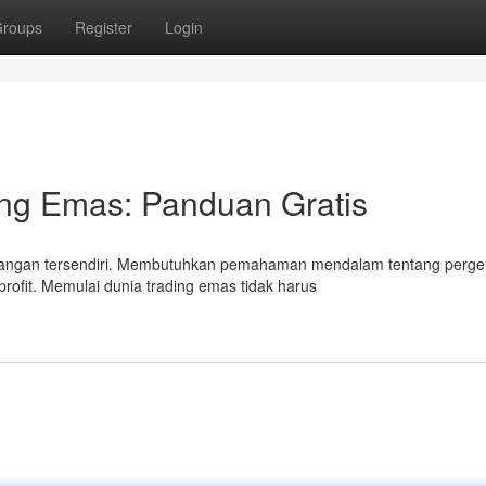
roups
Register
Login
ing Emas: Panduan Gratis
tangan tersendiri. Membutuhkan pemahaman mendalam tentang perge
profit. Memulai dunia trading emas tidak harus