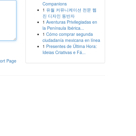
Companions
1
유월 커뮤니케이션 전문 웹
진 디자인 동반자
1
Aventuras Privilegiadas en
la Península Ibérica...
1
Cómo comprar segunda
ciudadanía mexicana en línea
1
Presentes de Última Hora:
Ideias Criativas e Fá...
ort Page