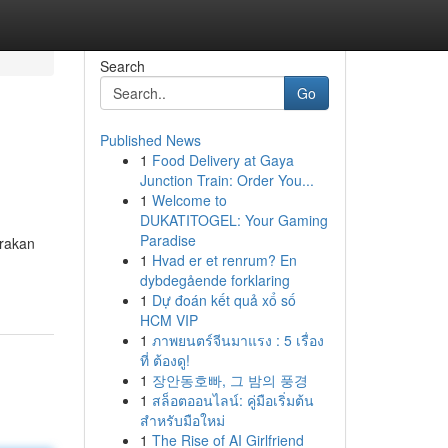
Search
Go
Published News
1
Food Delivery at Gaya
Junction Train: Order You...
1
Welcome to
DUKATITOGEL: Your Gaming
Paradise
rakan
1
Hvad er et renrum? En
dybdegående forklaring
1
Dự đoán kết quả xổ số
HCM VIP
1
ภาพยนตร์จีนมาแรง : 5 เรื่อง
ที่ ต้องดู!
1
장안동호빠, 그 밤의 풍경
1
สล็อตออนไลน์: คู่มือเริ่มต้น
สำหรับมือใหม่
1
The Rise of AI Girlfriend