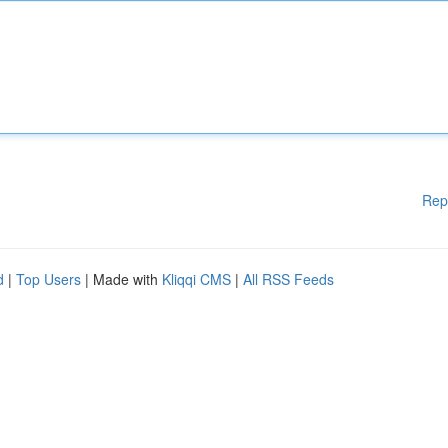
Rep
d
|
Top Users
| Made with
Kliqqi CMS
|
All RSS Feeds