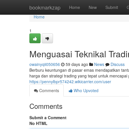
Home
bookmarkzap
Home
New
Submit
G
Home
1
Menguasai Teknikal Trad
owainyqii050656
59 days ago
News
Discuss
Berburu keuntungan di pasar emas mendapatkan tan
harga dan strategi trading yang tepat untuk mencapai 
https://pennylbpr574242.wikicarrier.com/user
Comments
Who Upvoted
Comments
Submit a Comment
No HTML