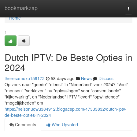
Home
bookmarkzap
Togg
navi
Home
1
Dutch IPTV: De Beste Opties in
2024
theresamoxu159172
58 days ago
News
Discuss
Op zoek naar "goede" "dienst" in "Nederland" voor 2024? "Veel"
"mensen" "verkiezen" nu "oplossingen" voor "conventionele"
"kijkervaring", en "Nederlandse" IPTV "levert" "opwindende"
"mogelijkheden" om
https://nelsonuowu384912.blogacep.com/47333832/dutch-iptv-
de-beste-opties-in-2024
Comments
Who Upvoted