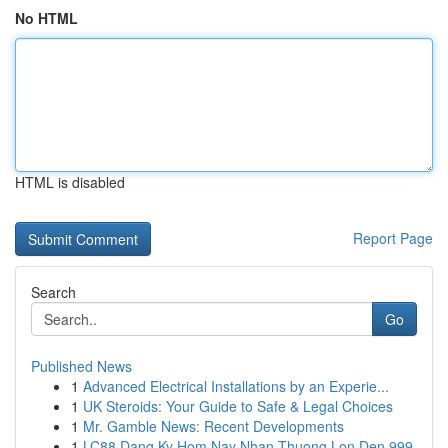
No HTML
HTML is disabled
Report Page
Search
Go
Published News
1
Advanced Electrical Installations by an Experie...
1
UK Steroids: Your Guide to Safe & Legal Choices
1
Mr. Gamble News: Recent Developments
1
LC88 Dang Ky Hom Nay Nhan Thuong Lon Den 999