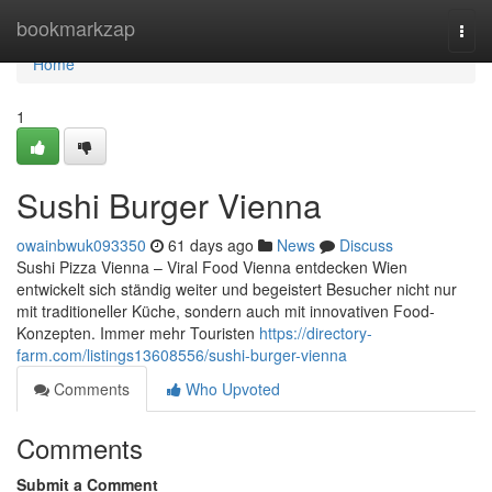
Home
bookmarkzap
Togg
navi
Home
1
Sushi Burger Vienna
owainbwuk093350
61 days ago
News
Discuss
Sushi Pizza Vienna – Viral Food Vienna entdecken Wien
entwickelt sich ständig weiter und begeistert Besucher nicht nur
mit traditioneller Küche, sondern auch mit innovativen Food-
Konzepten. Immer mehr Touristen
https://directory-
farm.com/listings13608556/sushi-burger-vienna
Comments
Who Upvoted
Comments
Submit a Comment