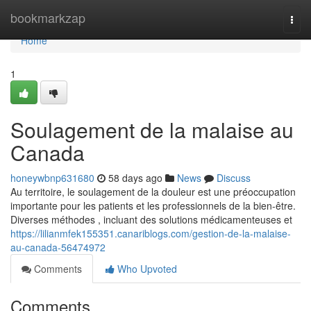
Home
bookmarkzap
Togg
navi
Home
1
Soulagement de la malaise au
Canada
honeywbnp631680
58 days ago
News
Discuss
Au territoire, le soulagement de la douleur est une préoccupation
importante pour les patients et les professionnels de la bien-être.
Diverses méthodes , incluant des solutions médicamenteuses et
https://lilianmfek155351.canariblogs.com/gestion-de-la-malaise-
au-canada-56474972
Comments
Who Upvoted
Comments