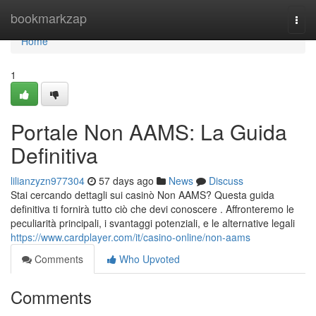
Home
bookmarkzap
Togg
navi
Home
1
Portale Non AAMS: La Guida
Definitiva
lilianzyzn977304
57 days ago
News
Discuss
Stai cercando dettagli sui casinò Non AAMS? Questa guida
definitiva ti fornirà tutto ciò che devi conoscere . Affronteremo le
peculiarità principali, i svantaggi potenziali, e le alternative legali
https://www.cardplayer.com/it/casino-online/non-aams
Comments
Who Upvoted
Comments