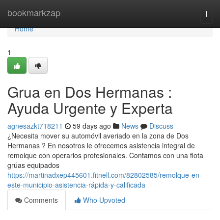
Home
bookmarkzap
Togg
navi
Home
1
Grua en Dos Hermanas :
Ayuda Urgente y Experta
agnesazkt718211
59 days ago
News
Discuss
¿Necesita mover su automóvil averiado en la zona de Dos
Hermanas ? En nosotros le ofrecemos asistencia integral de
remolque con operarios profesionales. Contamos con una flota
grúas equipados
https://martinadxep445601.fitnell.com/82802585/remolque-en-
este-municipio-asistencia-rápida-y-calificada
Comments
Who Upvoted