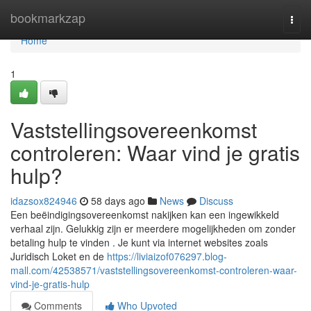
Home
bookmarkzap
Togg
navi
Home
1
Vaststellingsovereenkomst
controleren: Waar vind je gratis
hulp?
idazsox824946
58 days ago
News
Discuss
Een beëindigingsovereenkomst nakijken kan een ingewikkeld
verhaal zijn. Gelukkig zijn er meerdere mogelijkheden om zonder
betaling hulp te vinden . Je kunt via internet websites zoals
Juridisch Loket en de
https://liviaizof076297.blog-
mall.com/42538571/vaststellingsovereenkomst-controleren-waar-
vind-je-gratis-hulp
Comments
Who Upvoted