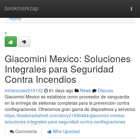
Home
bookmarkzap
Togg
navi
Home
1
Giacomini Mexico: Soluciones
Integrales para Seguridad
Contra Incendios
miriamzxwz016102
61 days ago
News
Discuss
Giacomini Mexico se establece como proveedor de vanguardia
en la entrega de sistemas completas para la prevención contra
conflagraciones. Ofrecemos gran gama de dispositivos y servicios
https://bookmarkahref.com/story21590484/giacomini-mexico-
soluciones-integrales-para-seguridad-contra-conflagraciones
Comments
Who Upvoted