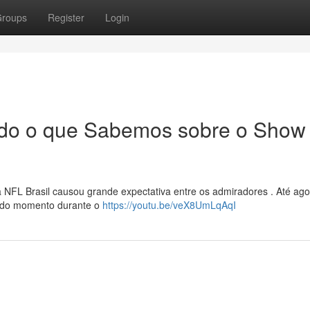
roups
Register
Login
Tudo o que Sabemos sobre o Show
NFL Brasil causou grande expectativa entre os admiradores . Até ago
l do momento durante o
https://youtu.be/veX8UmLqAqI