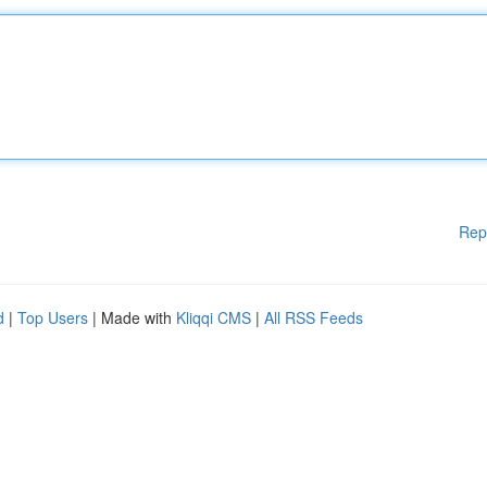
Rep
d
|
Top Users
| Made with
Kliqqi CMS
|
All RSS Feeds