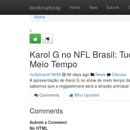
Home
bookmarkzap
Home
New
Submit
G
Home
1
Karol G no NFL Brasil: 
Meio Tempo
mollylnao979699
56 days ago
News
Discuss
A apresentação de Karol G no show de meio tempo da 
sabemos que a reggaetonera será a atração principa
Comments
Who Upvoted
Comments
Submit a Comment
No HTML