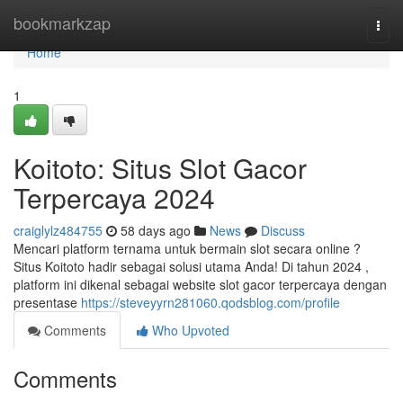
Home
bookmarkzap
Togg
navi
Home
1
Koitoto: Situs Slot Gacor
Terpercaya 2024
craiglylz484755
58 days ago
News
Discuss
Mencari platform ternama untuk bermain slot secara online ?
Situs Koitoto hadir sebagai solusi utama Anda! Di tahun 2024 ,
platform ini dikenal sebagai website slot gacor terpercaya dengan
presentase
https://steveyyrn281060.qodsblog.com/profile
Comments
Who Upvoted
Comments