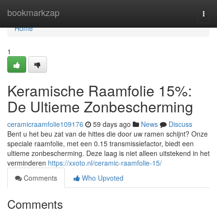
Home
bookmarkzap
Togg
navi
Home
1
Keramische Raamfolie 15%:
De Ultieme Zonbescherming
ceramicraamfolie109176
59 days ago
News
Discuss
Bent u het beu zat van de hittes die door uw ramen schijnt? Onze
speciale raamfolie, met een 0.15 transmissiefactor, biedt een
ultieme zonbescherming. Deze laag is niet alleen uitstekend in het
verminderen
https://xxoto.nl/ceramic-raamfolie-15/
Comments
Who Upvoted
Comments