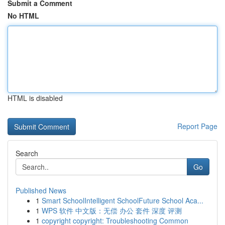
Submit a Comment
No HTML
HTML is disabled
Report Page
Search
Go
Published News
1
Smart SchoolIntelligent SchoolFuture School Aca...
1
WPS 软件 中文版：无偿 办公 套件 深度 评测
1
copyright copyright: Troubleshooting Common