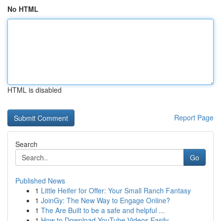
No HTML
HTML is disabled
Report Page
Search
Go
Published News
1
Little Heifer for Offer: Your Small Ranch Fantasy
1
JoinGy: The New Way to Engage Online?
1
The Are Built to be a safe and helpful ...
1
How to Download YouTube Videos Easily