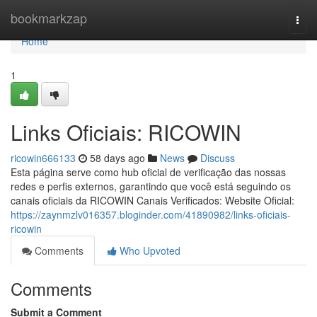
Home
bookmarkzap
Togg
navi
Home
1
Links Oficiais: RICOWIN
ricowin666133
58 days ago
News
Discuss
Esta página serve como hub oficial de verificação das nossas
redes e perfis externos, garantindo que você está seguindo os
canais oficiais da RICOWIN Canais Verificados: Website Oficial:
https://zaynmzlv016357.bloginder.com/41890982/links-oficiais-
ricowin
Comments
Who Upvoted
Comments
Submit a Comment