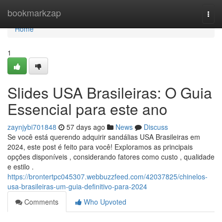
Home
bookmarkzap
Togg
navi
Home
1
Slides USA Brasileiras: O Guia
Essencial para este ano
zaynjybi701848
57 days ago
News
Discuss
Se você está querendo adquirir sandálias USA Brasileiras em
2024, este post é feito para você! Exploramos as principais
opções disponíveis , considerando fatores como custo , qualidade
e estilo .
https://brontertpc045307.webbuzzfeed.com/42037825/chinelos-
usa-brasileiras-um-guia-definitivo-para-2024
Comments
Who Upvoted