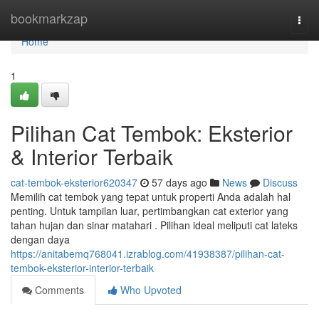
Home
bookmarkzap
Togg
navi
Home
1
Pilihan Cat Tembok: Eksterior
& Interior Terbaik
cat-tembok-eksterior620347
57 days ago
News
Discuss
Memilih cat tembok yang tepat untuk properti Anda adalah hal
penting. Untuk tampilan luar, pertimbangkan cat exterior yang
tahan hujan dan sinar matahari . Pilihan ideal meliputi cat lateks
dengan daya
https://anitabemq768041.izrablog.com/41938387/pilihan-cat-
tembok-eksterior-interior-terbaik
Comments
Who Upvoted