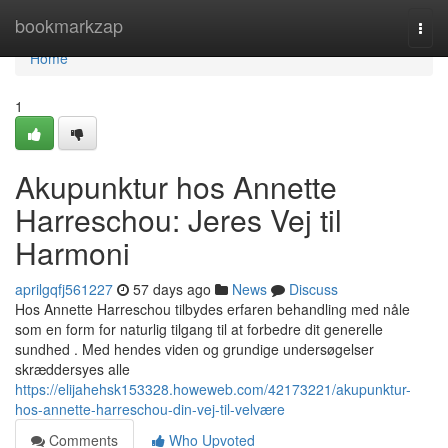
Home
bookmarkzap
Togg
navi
Home
1
Akupunktur hos Annette
Harreschou: Jeres Vej til
Harmoni
aprilgqfj561227
57 days ago
News
Discuss
Hos Annette Harreschou tilbydes erfaren behandling med nåle
som en form for naturlig tilgang til at forbedre dit generelle
sundhed . Med hendes viden og grundige undersøgelser
skræddersyes alle
https://elijahehsk153328.howeweb.com/42173221/akupunktur-
hos-annette-harreschou-din-vej-til-velvære
Comments
Who Upvoted