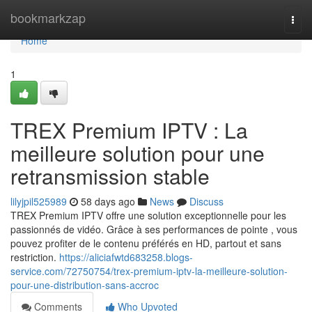
Home
bookmarkzap
Togg
navi
Home
1
TREX Premium IPTV : La
meilleure solution pour une
retransmission stable
lilyjpil525989
58 days ago
News
Discuss
TREX Premium IPTV offre une solution exceptionnelle pour les
passionnés de vidéo. Grâce à ses performances de pointe , vous
pouvez profiter de le contenu préférés en HD, partout et sans
restriction.
https://aliciafwtd683258.blogs-
service.com/72750754/trex-premium-iptv-la-meilleure-solution-
pour-une-distribution-sans-accroc
Comments
Who Upvoted