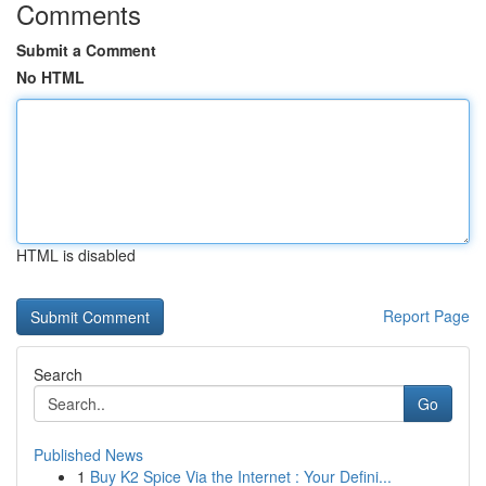
Comments
Submit a Comment
No HTML
HTML is disabled
Report Page
Search
Go
Published News
1
Buy K2 Spice Via the Internet : Your Defini...