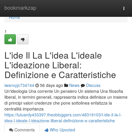
Home
bookmarkzap
Togg
navi
Home
1
L'ide Il La L'idea L'ideale
L'ideazione Liberal:
Definizione e Caratteristiche
iwanxyjc734744
56 days ago
News
Discuss
Un'ideologia Una corrente Un pensiero Un sistema Una filosofia
liberal, in termini generali, rappresenta indica definisce un insieme
di principi valori credenze che pone sottolinea enfatizza la
centralità importanza
https://luluardy433397.theobloggers.com/48319103/l-ide-il-la-l-
idea-l-ideale-l-ideazione-liberal-definizione-e-caratteristiche
Comments
Who Upvoted