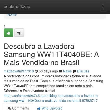
Home
bookmarkzap
Togg
navi
Home
1
Descubra a Lavadora
Samsung WW11T4040BE: A
Mais Vendida no Brasil
matteovatm377318
56 days ago
News
Discuss
A preferência dos consumidores brasileiros torna-se a lavadoa
mais vendida no Btasil. Com sua eficiência superior, a Samsung
WW11T4040BE tem conquistado famílias em todo o país.
Diferenciais Esta lavadora frontal
https://safaksuv894745.suomiblog.com/descubra-a-lavadora-
samsung-ww11t4040be-a-mais-vendida-no-brasil-57585717
Comments
Who Upvoted