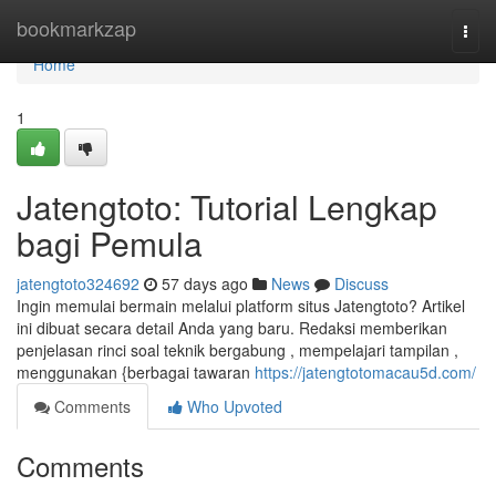
Home
bookmarkzap
Togg
navi
Home
1
Jatengtoto: Tutorial Lengkap
bagi Pemula
jatengtoto324692
57 days ago
News
Discuss
Ingin memulai bermain melalui platform situs Jatengtoto? Artikel
ini dibuat secara detail Anda yang baru. Redaksi memberikan
penjelasan rinci soal teknik bergabung , mempelajari tampilan ,
menggunakan {berbagai tawaran
https://jatengtotomacau5d.com/
Comments
Who Upvoted
Comments