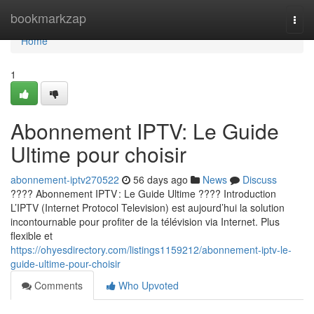
Home
bookmarkzap
Togg
navi
Home
1
Abonnement IPTV: Le Guide
Ultime pour choisir
abonnement-iptv270522
56 days ago
News
Discuss
???? Abonnement IPTV : Le Guide Ultime ???? Introduction
L’IPTV (Internet Protocol Television) est aujourd’hui la solution
incontournable pour profiter de la télévision via Internet. Plus
flexible et
https://ohyesdirectory.com/listings1159212/abonnement-iptv-le-
guide-ultime-pour-choisir
Comments
Who Upvoted