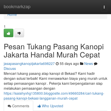
Home
bookmarkzap
Togg
navi
Home
1
Pesan Tukang Pasang Kanopi
Jakarta Handal Murah Cepat
jasapasangkanopijakarta698227
55 days ago
News
Discuss
Mencari tukang pasang atap kanopi di Bekasi? Kami hadir
dengan solusi terbaik! Kami menawarkan biaya yang murah untuk
setiap pemasangan kanopi . Pekerja kami berpengalaman siap
melakukan pemasangan dengan
https://isaiahyxhg135800.bloggosite.com/49660284/cari-tukang-
pasang-kanopi-bekasi-langganan-murah-cepat
Comments
Who Upvoted