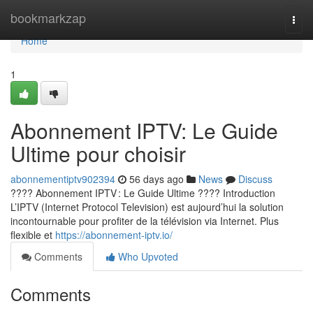
Home
bookmarkzap
Togg
navi
Home
1
Abonnement IPTV: Le Guide
Ultime pour choisir
abonnementiptv902394
56 days ago
News
Discuss
???? Abonnement IPTV : Le Guide Ultime ???? Introduction
L’IPTV (Internet Protocol Television) est aujourd’hui la solution
incontournable pour profiter de la télévision via Internet. Plus
flexible et
https://abonnement-iptv.io/
Comments
Who Upvoted
Comments