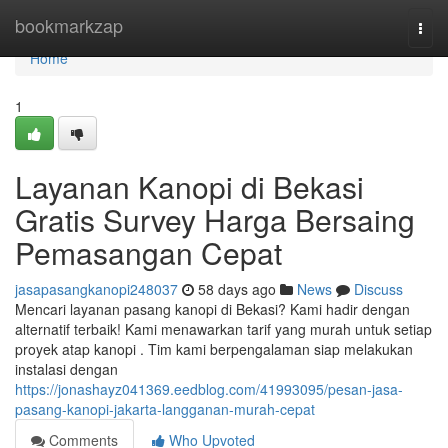
Home
bookmarkzap
Togg
navi
Home
1
Layanan Kanopi di Bekasi
Gratis Survey Harga Bersaing
Pemasangan Cepat
jasapasangkanopi248037
58 days ago
News
Discuss
Mencari layanan pasang kanopi di Bekasi? Kami hadir dengan
alternatif terbaik! Kami menawarkan tarif yang murah untuk setiap
proyek atap kanopi . Tim kami berpengalaman siap melakukan
instalasi dengan
https://jonashayz041369.eedblog.com/41993095/pesan-jasa-
pasang-kanopi-jakarta-langganan-murah-cepat
Comments
Who Upvoted