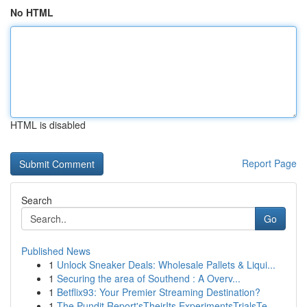
No HTML
HTML is disabled
Report Page
Search
Go
Published News
1
Unlock Sneaker Deals: Wholesale Pallets & Liqui...
1
Securing the area of Southend : A Overv...
1
Betflix93: Your Premier Streaming Destination?
1
The Pundit Report'sTheirIts ExperimentsTrialsTe...