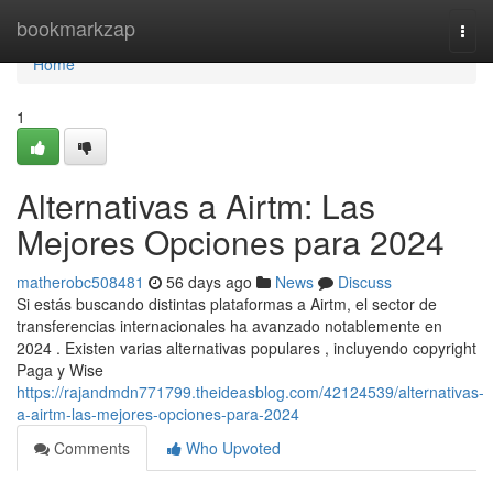
Home
bookmarkzap
Togg
navi
Home
1
Alternativas a Airtm: Las
Mejores Opciones para 2024
matherobc508481
56 days ago
News
Discuss
Si estás buscando distintas plataformas a Airtm, el sector de
transferencias internacionales ha avanzado notablemente en
2024 . Existen varias alternativas populares , incluyendo copyright
Paga y Wise
https://rajandmdn771799.theideasblog.com/42124539/alternativas-
a-airtm-las-mejores-opciones-para-2024
Comments
Who Upvoted