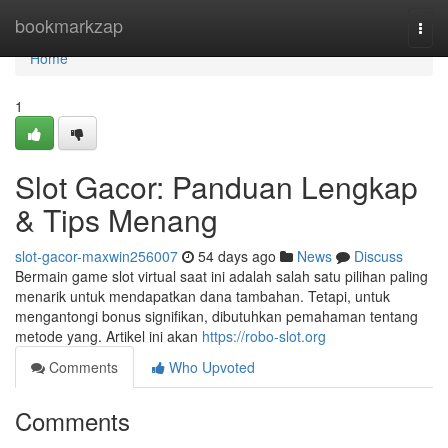
Home
bookmarkzap
Togg
navi
Home
1
Slot Gacor: Panduan Lengkap
& Tips Menang
slot-gacor-maxwin256007
54 days ago
News
Discuss
Bermain game slot virtual saat ini adalah salah satu pilihan paling
menarik untuk mendapatkan dana tambahan. Tetapi, untuk
mengantongi bonus signifikan, dibutuhkan pemahaman tentang
metode yang. Artikel ini akan
https://robo-slot.org
Comments
Who Upvoted
Comments