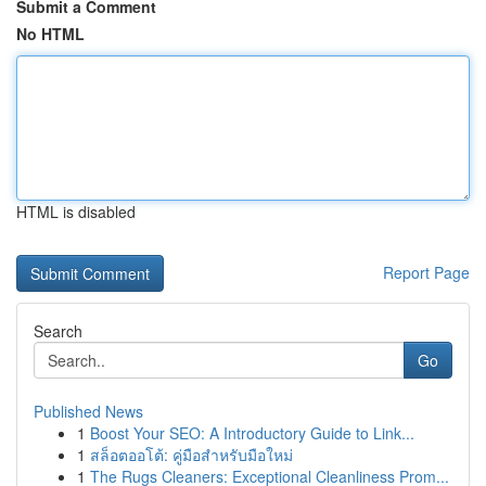
Submit a Comment
No HTML
HTML is disabled
Report Page
Search
Go
Published News
1
Boost Your SEO: A Introductory Guide to Link...
1
สล็อตออโต้: คู่มือสำหรับมือใหม่
1
The Rugs Cleaners: Exceptional Cleanliness Prom...