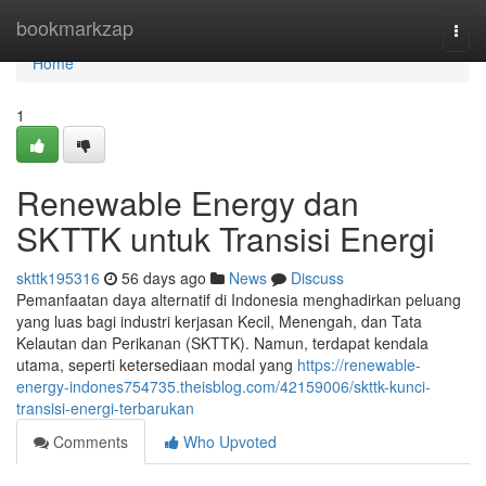
Home
bookmarkzap
Togg
navi
Home
1
Renewable Energy dan
SKTTK untuk Transisi Energi
skttk195316
56 days ago
News
Discuss
Pemanfaatan daya alternatif di Indonesia menghadirkan peluang
yang luas bagi industri kerjasan Kecil, Menengah, dan Tata
Kelautan dan Perikanan (SKTTK). Namun, terdapat kendala
utama, seperti ketersediaan modal yang
https://renewable-
energy-indones754735.theisblog.com/42159006/skttk-kunci-
transisi-energi-terbarukan
Comments
Who Upvoted