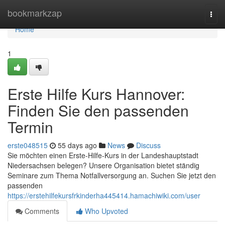
Home
bookmarkzap
Togg
navi
Home
1
Erste Hilfe Kurs Hannover:
Finden Sie den passenden
Termin
erste048515
55 days ago
News
Discuss
Sie möchten einen Erste-Hilfe-Kurs in der Landeshauptstadt
Niedersachsen belegen? Unsere Organisation bietet ständig
Seminare zum Thema Notfallversorgung an. Suchen Sie jetzt den
passenden
https://erstehilfekursfrkinderha445414.hamachiwiki.com/user
Comments
Who Upvoted