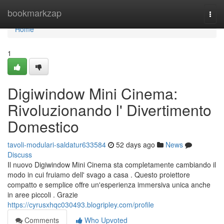
Home
bookmarkzap
Togg
navi
Home
1
Digiwindow Mini Cinema:
Rivoluzionando l' Divertimento
Domestico
tavoli-modulari-saldatur633584
52 days ago
News
Discuss
Il nuovo Digiwindow Mini Cinema sta completamente cambiando il
modo in cui fruiamo dell' svago a casa . Questo proiettore
compatto e semplice offre un'esperienza immersiva unica anche
in aree piccoli . Grazie
https://cyrusxhqc030493.blogripley.com/profile
Comments
Who Upvoted