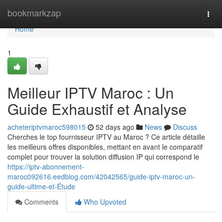
Home
bookmarkzap
Togg
navi
Home
1
Meilleur IPTV Maroc : Un
Guide Exhaustif et Analyse
acheteriptvmaroc598015
52 days ago
News
Discuss
Cherches le top fournisseur IPTV au Maroc ? Ce article détaille
les meilleurs offres disponibles, mettant en avant le comparatif
complet pour trouver la solution diffusion IP qui correspond le
https://iptv-abonnement-
maroc092616.eedblog.com/42042565/guide-iptv-maroc-un-
guide-ultime-et-Étude
Comments
Who Upvoted