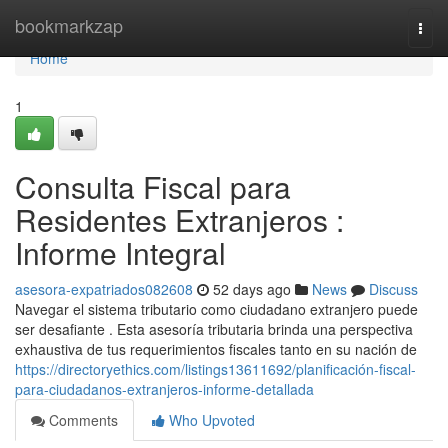
Home
bookmarkzap
Togg
navi
Home
1
Consulta Fiscal para
Residentes Extranjeros :
Informe Integral
asesora-expatriados082608
52 days ago
News
Discuss
Navegar el sistema tributario como ciudadano extranjero puede
ser desafiante . Esta asesoría tributaria brinda una perspectiva
exhaustiva de tus requerimientos fiscales tanto en su nación de
https://directoryethics.com/listings13611692/planificación-fiscal-
para-ciudadanos-extranjeros-informe-detallada
Comments
Who Upvoted