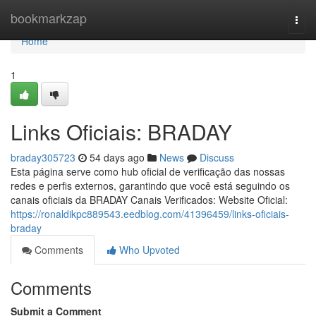
Home
bookmarkzap
Togg
navi
Home
1
Links Oficiais: BRADAY
braday305723
54 days ago
News
Discuss
Esta página serve como hub oficial de verificação das nossas
redes e perfis externos, garantindo que você está seguindo os
canais oficiais da BRADAY Canais Verificados: Website Oficial:
https://ronaldikpc889543.eedblog.com/41396459/links-oficiais-
braday
Comments
Who Upvoted
Comments
Submit a Comment