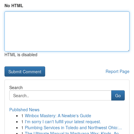
No HTML
HTML is disabled
Report Page
Search
Go
Published News
1
Winbox Mastery: A Newbie's Guide
1
I'm sorry I can't fulfill your latest request.
1
Plumbing Services in Toledo and Northwest Ohio:...
1
The Ultimate Manual to Marijuana Wax: Kinds, Ap...