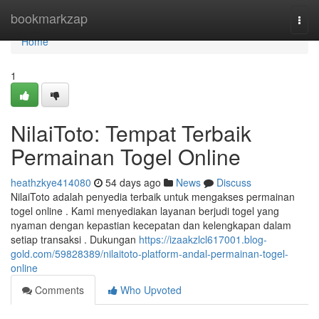
Home
bookmarkzap
Togg
navi
Home
1
NilaiToto: Tempat Terbaik
Permainan Togel Online
heathzkye414080
54 days ago
News
Discuss
NilaiToto adalah penyedia terbaik untuk mengakses permainan
togel online . Kami menyediakan layanan berjudi togel yang
nyaman dengan kepastian kecepatan dan kelengkapan dalam
setiap transaksi . Dukungan
https://izaakzlcl617001.blog-
gold.com/59828389/nilaitoto-platform-andal-permainan-togel-
online
Comments
Who Upvoted