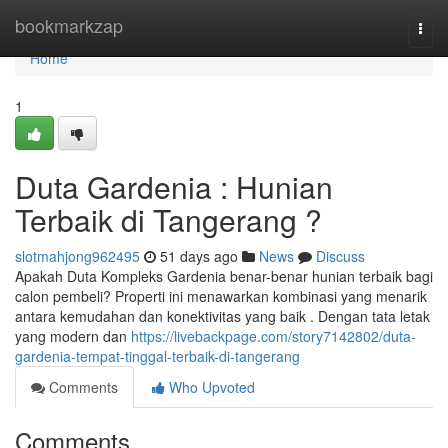
Home
bookmarkzap
Togg
navi
Home
1
Duta Gardenia : Hunian
Terbaik di Tangerang ?
slotmahjong962495
51 days ago
News
Discuss
Apakah Duta Kompleks Gardenia benar-benar hunian terbaik bagi
calon pembeli? Properti ini menawarkan kombinasi yang menarik
antara kemudahan dan konektivitas yang baik . Dengan tata letak
yang modern dan
https://livebackpage.com/story7142802/duta-
gardenia-tempat-tinggal-terbaik-di-tangerang
Comments
Who Upvoted
Comments