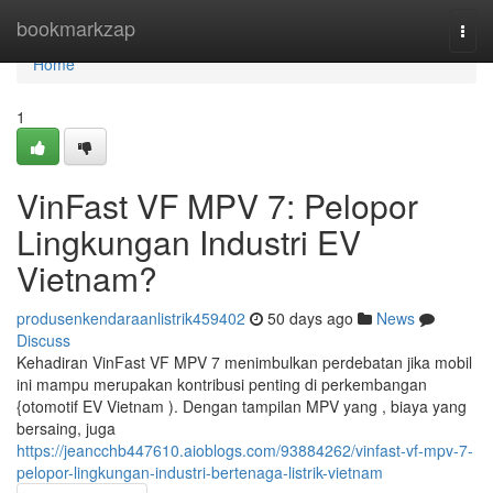
Home
bookmarkzap
Togg
navi
Home
1
VinFast VF MPV 7: Pelopor
Lingkungan Industri EV
Vietnam?
produsenkendaraanlistrik459402
50 days ago
News
Discuss
Kehadiran VinFast VF MPV 7 menimbulkan perdebatan jika mobil
ini mampu merupakan kontribusi penting di perkembangan
{otomotif EV Vietnam ). Dengan tampilan MPV yang , biaya yang
bersaing, juga
https://jeancchb447610.aioblogs.com/93884262/vinfast-vf-mpv-7-
pelopor-lingkungan-industri-bertenaga-listrik-vietnam