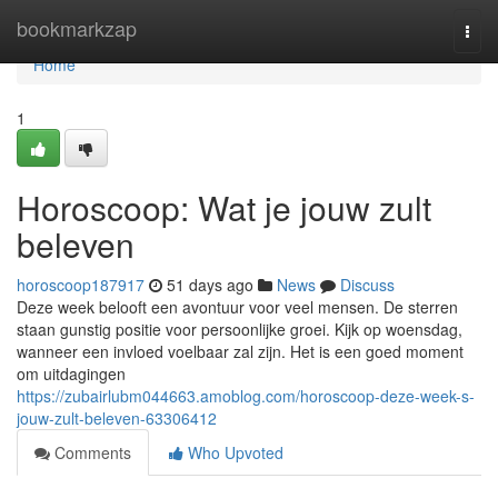
Home
bookmarkzap
Togg
navi
Home
1
Horoscoop: Wat je jouw zult
beleven
horoscoop187917
51 days ago
News
Discuss
Deze week belooft een avontuur voor veel mensen. De sterren
staan gunstig positie voor persoonlijke groei. Kijk op woensdag,
wanneer een invloed voelbaar zal zijn. Het is een goed moment
om uitdagingen
https://zubairlubm044663.amoblog.com/horoscoop-deze-week-s-
jouw-zult-beleven-63306412
Comments
Who Upvoted