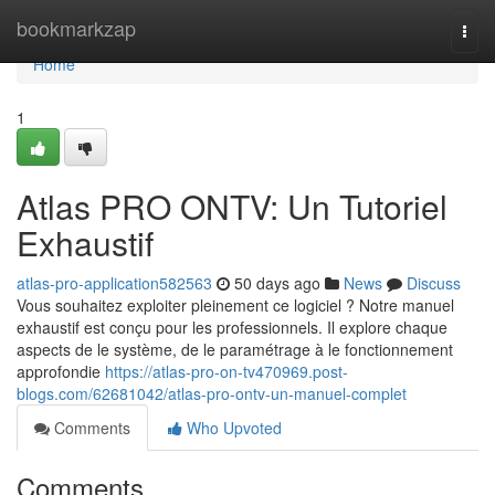
Home
bookmarkzap
Togg
navi
Home
1
Atlas PRO ONTV: Un Tutoriel
Exhaustif
atlas-pro-application582563
50 days ago
News
Discuss
Vous souhaitez exploiter pleinement ce logiciel ? Notre manuel
exhaustif est conçu pour les professionnels. Il explore chaque
aspects de le système, de le paramétrage à le fonctionnement
approfondie
https://atlas-pro-on-tv470969.post-
blogs.com/62681042/atlas-pro-ontv-un-manuel-complet
Comments
Who Upvoted
Comments