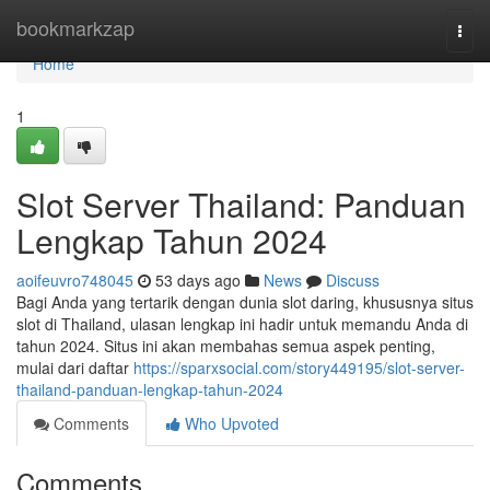
Home
bookmarkzap
Togg
navi
Home
1
Slot Server Thailand: Panduan
Lengkap Tahun 2024
aoifeuvro748045
53 days ago
News
Discuss
Bagi Anda yang tertarik dengan dunia slot daring, khususnya situs
slot di Thailand, ulasan lengkap ini hadir untuk memandu Anda di
tahun 2024. Situs ini akan membahas semua aspek penting,
mulai dari daftar
https://sparxsocial.com/story449195/slot-server-
thailand-panduan-lengkap-tahun-2024
Comments
Who Upvoted
Comments