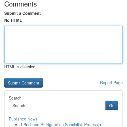
Comments
Submit a Comment
No HTML
HTML is disabled
Report Page
Search
Go
Published News
1
Brisbane Refrigeration Specialist: Professio...