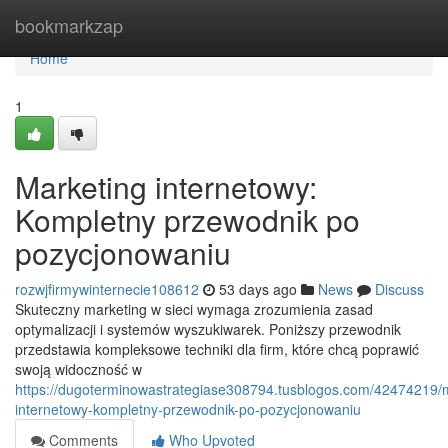
Home
bookmarkzap
Home
1
Marketing internetowy:
Kompletny przewodnik po
pozycjonowaniu
rozwjfirmywinternecie108612
53 days ago
News
Discuss
Skuteczny marketing w sieci wymaga zrozumienia zasad
optymalizacji i systemów wyszukiwarek. Poniższy przewodnik
przedstawia kompleksowe techniki dla firm, które chcą poprawić
swoją widoczność w
https://dugoterminowastrategiase308794.tusblogos.com/42474219/
internetowy-kompletny-przewodnik-po-pozycjonowaniu
Comments
Who Upvoted