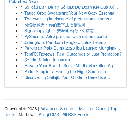
Published News
1
Soi cầu Dàn Đề 1X Số MB: Dự Đoán Kết Quả Xổ...
1
Taupe Crop Sweatshirt: Your New Cozy Essential
1
The evolving landscape of professional sports c...
1
网络收藏夹：你的数字生活整理师
1
Signalcopyright：安全通讯的中文指南
1
PySec.ma: Votre partenaire en cybersécurité
1
Jatengtoto: Panduan Lengkap untuk Pemula
1
Perkiraan Piala Dunia 2026 Ibu Lauren: Mungkink...
1
TestRX Reviews: Real Outcomes or Just Promotion?
1
Şehrin Refakat İmkanları
1
Elevate Your Brand : Social Media Marketing Ag...
1
Pallet Suppliers: Finding the Right Source fo...
1
Discovering Shilajit: Your Guide to Benefits & ...
Copyright © 2026 |
Advanced Search
|
Live
|
Tag Cloud
|
Top
Users
| Made with
Kliqqi CMS
|
All RSS Feeds