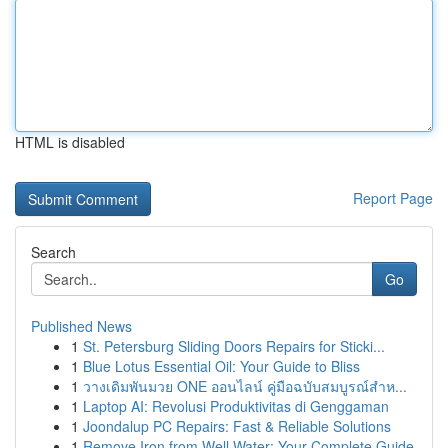
HTML is disabled
Report Page
Search
Go
Published News
1
St. Petersburg Sliding Doors Repairs for Sticki...
1
Blue Lotus Essential Oil: Your Guide to Bliss
1
วางเดิมพันมวย ONE ออนไลน์ คู่มือฉบับสมบูรณ์สำห...
1
Laptop AI: Revolusi Produktivitas di Genggaman
1
Joondalup PC Repairs: Fast & Reliable Solutions
1
Remove Iron from Well Water: Your Complete Guide