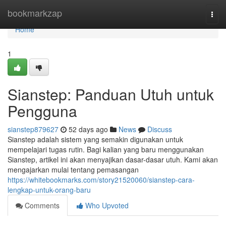
Home
bookmarkzap
Togg
navi
Home
1
Sianstep: Panduan Utuh untuk
Pengguna
sianstep879627
52 days ago
News
Discuss
Sianstep adalah sistem yang semakin digunakan untuk
mempelajari tugas rutin. Bagi kalian yang baru menggunakan
Sianstep, artikel ini akan menyajikan dasar-dasar utuh. Kami akan
mengajarkan mulai tentang pemasangan
https://whitebookmarks.com/story21520060/sianstep-cara-
lengkap-untuk-orang-baru
Comments
Who Upvoted