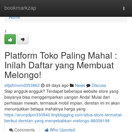
Home
bookmarkzap
Togg
navi
Home
1
Platform Toko Paling Mahal :
Inilah Daftar yang Membuat
Melongo!
elijahmvmd353862
49 days ago
News
Discuss
Siap angguk-angguk? Terdapat beberapa website store yang
biayanya bisa menggemparkan uangan Anda! Mulai dari
perhiasan mewah, termasuk mobil impian, deretan ini ini akan
menunjukkan betapa mahalnya harga yang
https://arunydpm330840.tinyblogging.com/situs-store-termahal-
berikut-deretan-yang-menyebabkan-melongo-86008198
Comments
Who Upvoted